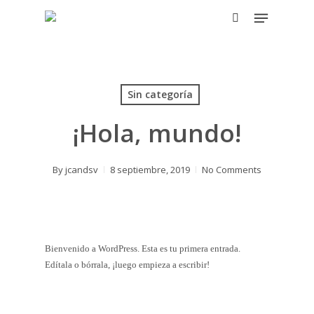
Skip
Menu
to
search
main
Hit enter to search or ESC to close
content
Sin categoría
¡Hola, mundo!
By
jcandsv
8 septiembre, 2019
No Comments
Bienvenido a WordPress. Esta es tu primera entrada.
Edítala o bórrala, ¡luego empieza a escribir!