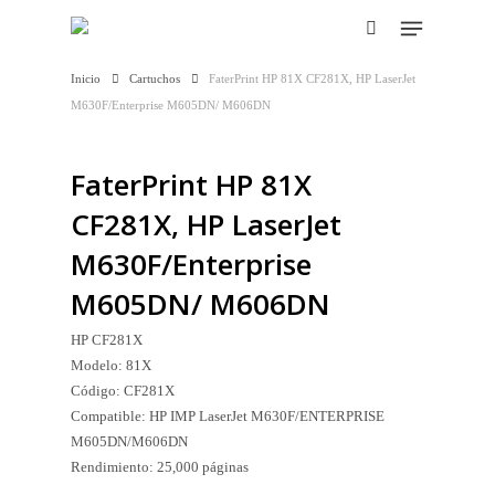
Skip
Menu
to
search
main
Close
Inicio
Cartuchos
FaterPrint HP 81X CF281X, HP LaserJet
Hit enter to search or ESC to close
content
Menu
M630F/Enterprise M605DN/ M606DN
FaterPrint HP 81X
CF281X, HP LaserJet
M630F/Enterprise
M605DN/ M606DN
HP CF281X
Modelo: 81X
Código: CF281X
Compatible: HP IMP LaserJet M630F/ENTERPRISE
M605DN/M606DN
Rendimiento: 25,000 páginas