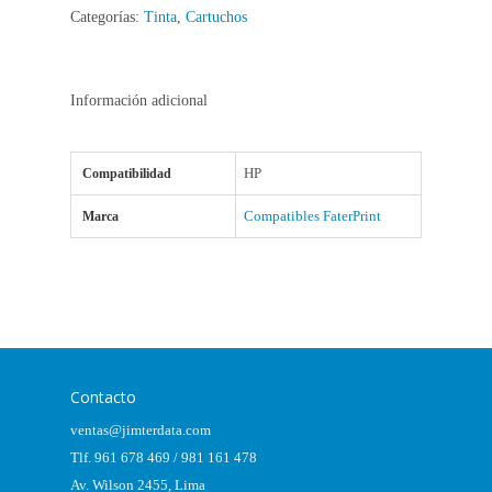
Categorías:
Tinta
,
Cartuchos
Información adicional
HP
Compatibilidad
Compatibles FaterPrint
Marca
Contacto
ventas@jimterdata.com
Tlf. 961 678 469 / 981 161 478
Av. Wilson 2455, Lima