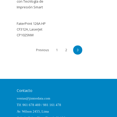
con Tecnlogía de
Impresión Smart
FaterPrint 126A HP
CF312A, LaserJet
CP1025NW
Previous
1
2
3
Contacto
ventas@jimterdata.com
Tlf. 961 678 469 / 981 161 478
Av. Wilson 2455, Lima