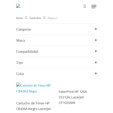
Skip
Menu
to
search
main
Hit enter to search or ESC to close
Inicio
Cartuchos
Página 3
content
Categorías
Marca
Compatibilidad
Tipo
Color
FaterPrint HP 126A
CE313A, LaserJet
CP1025NW
Cartucho de Tóner HP
CB436A Negro LaserJet